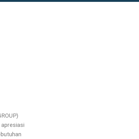
FGROUP)
apresiasi
ebutuhan