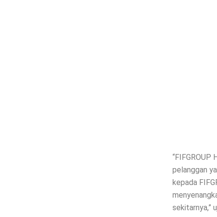
“FIFGROUP Ha
pelanggan ya
kepada FIFGR
menyenangka
sekitarnya,” u