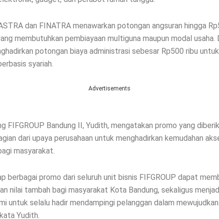
STRA dan FINATRA menawarkan potongan angsuran hingga Rp50
ang membutuhkan pembiayaan multiguna maupun modal usaha. Di s
adirkan potongan biaya administrasi sebesar Rp500 ribu untu
berbasis syariah.
Advertisements
g FIFGROUP Bandung II, Yudith, mengatakan promo yang diberi
gian dari upaya perusahaan untuk menghadirkan kemudahan aks
agi masyarakat.
ap berbagai promo dari seluruh unit bisnis FIFGROUP dapat mem
n nilai tambah bagi masyarakat Kota Bandung, sekaligus menjad
i untuk selalu hadir mendampingi pelanggan dalam mewujudkan
kata Yudith.