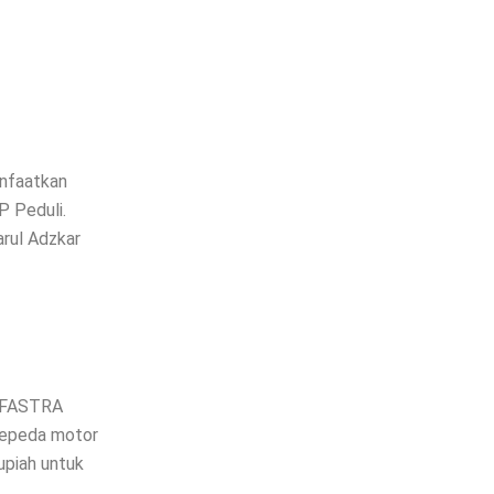
anfaatkan
P Peduli.
arul Adzkar
FIFASTRA
sepeda motor
upiah untuk