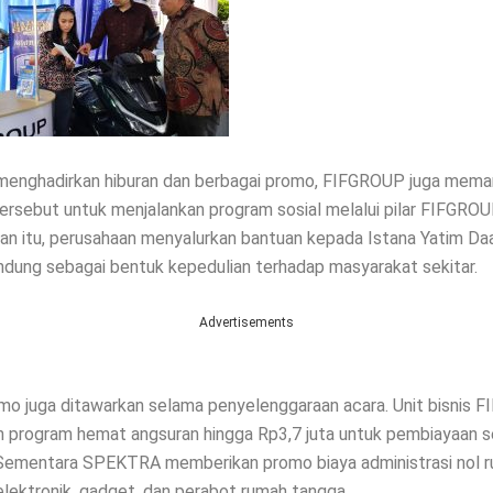
menghadirkan hiburan dan berbagai promo, FIFGROUP juga mem
sebut untuk menjalankan program sosial melalui pilar FIFGROU
an itu, perusahaan menyalurkan bantuan kepada Istana Yatim Da
dung sebagai bentuk kepedulian terhadap masyarakat sekitar.
Advertisements
o juga ditawarkan selama penyelenggaraan acara. Unit bisnis 
 program hemat angsuran hingga Rp3,7 juta untuk pembiayaan 
Sementara SPEKTRA memberikan promo biaya administrasi nol r
lektronik, gadget, dan perabot rumah tangga.