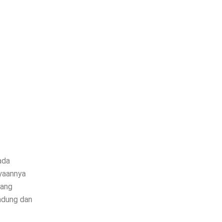
ada
yaannya
yang
ndung dan