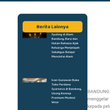
Berita Lainnya
Syuting di Alam
Bandung, Bara dan
Hutan Rahasia Ajak
Keluarga Menjelajah
Sekaligus Belajar
Mencintai Alam
Ivan Gunawan Buka
Toko Perdana
Syareeva di Bandung,
BANDUNG D
Usung Konsep
Premium Modest
menggelar 
Wear
kepada pe