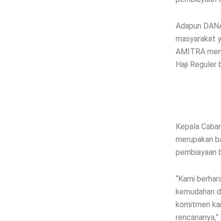
Adapun DANA
masyarakat y
AMITRA mengh
Haji Reguler 
Kepala Caban
merupakan ba
pembiayaan b
“Kami berhar
kemudahan da
komitmen kam
rencananya,” 