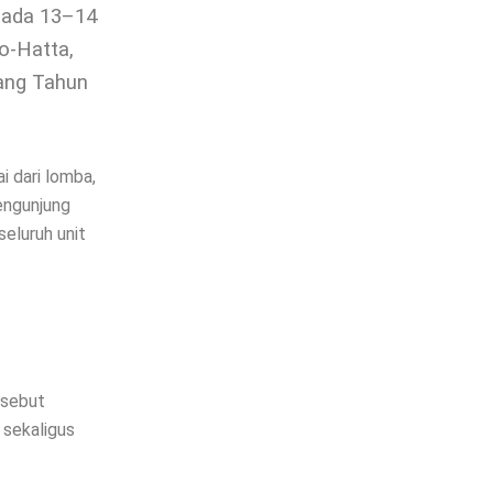
pada 13–14
o-Hatta,
lang Tahun
i dari lomba,
pengunjung
eluruh unit
rsebut
sekaligus