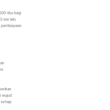
0 ribu bagi
isi lain,
k pembiayaan
kan
es
berikan
i wujud
 setiap