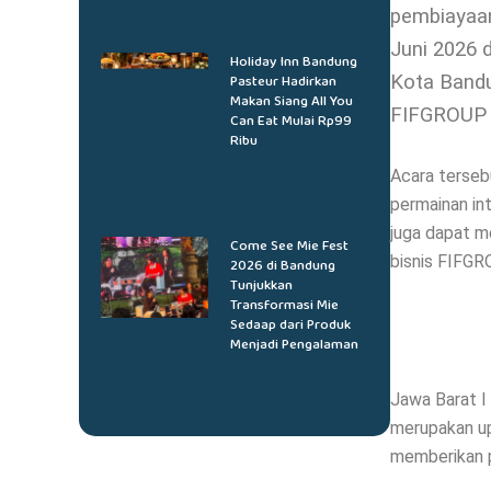
pembiayaan
Juni 2026 
Holiday Inn Bandung
Kota Bandu
Pasteur Hadirkan
Makan Siang All You
FIFGROUP 
Can Eat Mulai Rp99
Ribu
Acara terseb
permainan int
juga dapat m
Come See Mie Fest
bisnis FIFGR
2026 di Bandung
Tunjukkan
Transformasi Mie
Sedaap dari Produk
Menjadi Pengalaman
Jawa Barat I
merupakan u
memberikan p