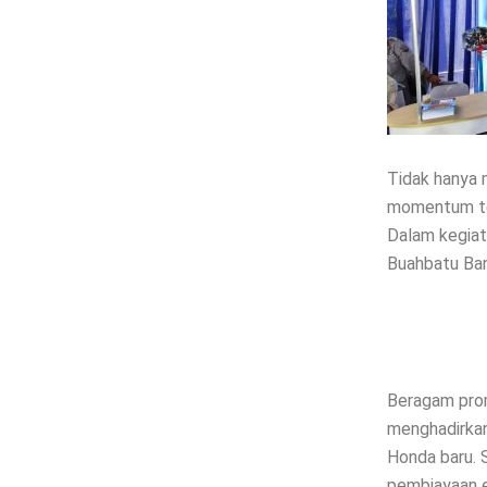
Tidak hanya 
momentum ter
Dalam kegiat
Buahbatu Ban
Beragam prom
menghadirkan
Honda baru. 
pembiayaan e