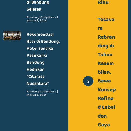
Ribu
di Bandung
Selatan
Tesava
Bandung Daily News
March 2, 2026
ra
Rekomendasi
Rebran
Iftar di Bandung,
ding di
Hotel Santika
Tahun
Pasirkaliki
Bandung
Kesem
Hadirkan
bilan,
“Citarasa
Bawa
Nusantara”
Konsep
Bandung Daily News
March 2, 2026
Refine
d Label
dan
Gaya