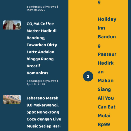
g
Bandung Daily News
May 28, 2026
Holiday
CO,MA Coffee
Inn
Matter Hadir di
Bandun
Bandung,
g
Tawarkan Dirty
Latte Andalan
Pasteur
hingga Ruang
Hadirk
Kreatif
an
Komunitas
Makan
Bandung Daily News
April 15, 2026
Siang
All You
Jabarano Merak
9.0 Mekarwangi,
Can Eat
Spot Nongkrong
Mulai
Cozy dengan Live
Rp99
Music Setiap Hari