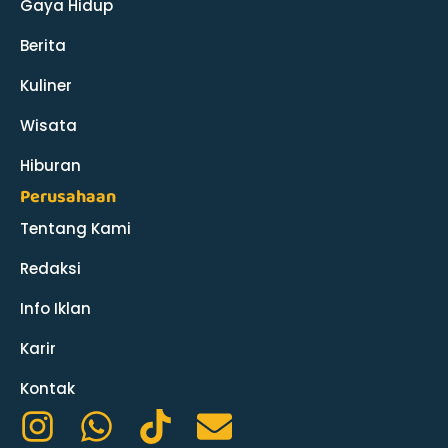
Gaya Hidup
Berita
Kuliner
Wisata
Hiburan
Perusahaan
Tentang Kami
Redaksi
Info Iklan
Karir
Kontak
I
W
T
E