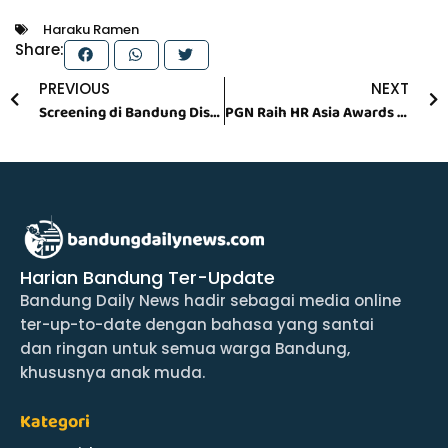
Haraku Ramen
Share:
Prev
N
PREVIOUS
NEXT
Screening di Bandung Disambut Antusias, “Nobody Loves Kay” Bawa Kisah Inspiratif ONIC Kairi ke Layar Lebar
PGN Raih HR Asia Awards 2026, Dinilai Sukses Bangun Budaya Kerja Sehat dan Inklusif
Harian Bandung Ter-Update
Bandung Daily News hadir sebagai media online
ter-up-to-date dengan bahasa yang santai
dan ringan untuk semua warga Bandung,
khususnya anak muda.
Kategori