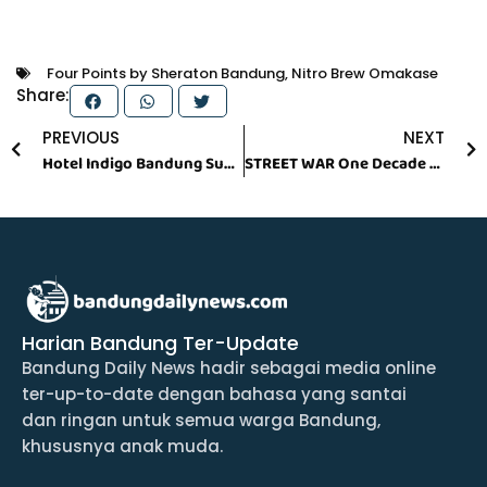
Four Points by Sheraton Bandung
,
Nitro Brew Omakase
Share:
Prev
N
PREVIOUS
NEXT
Hotel Indigo Bandung Suguhkan Sweetopia Getaway, Perayaan Akhir Tahun Bertema Manis di Dago Pakar
STREET WAR One Decade Prostreet Siap Digelar di Lanud Husein pada 13 Desember 2025
Harian Bandung Ter-Update
Bandung Daily News hadir sebagai media online
ter-up-to-date dengan bahasa yang santai
dan ringan untuk semua warga Bandung,
khususnya anak muda.