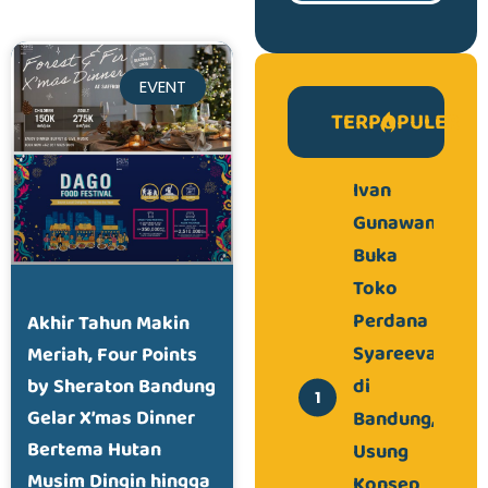
EVENT
TERPOPULER
Ivan
Gunawan
Buka
Toko
Perdana
Akhir Tahun Makin
Syareeva
Meriah, Four Points
di
by Sheraton Bandung
Bandung,
Gelar X’mas Dinner
Bertema Hutan
Usung
Musim Dingin hingga
Konsep