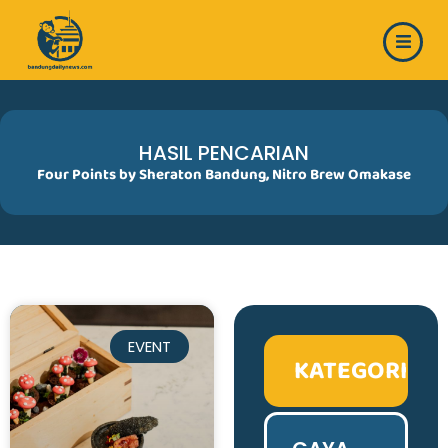
Skip
to
content
HASIL PENCARIAN
Four Points by Sheraton Bandung
,
Nitro Brew Omakase
EVENT
KATEGORI