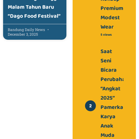
Malam Tahun Baru
Premium
“Dago Food Festival”
Modest
Wear
Bandung Daily News
December 3, 2025
5 views
Saat
Seni
Bicara
Perubahan,
“Angkat
2025”
Pamerkan
Karya
Anak
Muda