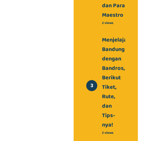
dan Para
Maestro
2 views
Menjelajahi
Bandung
dengan
Bandros,
Berikut
Tiket,
Rute,
dan
Tips-
nya!
2 views