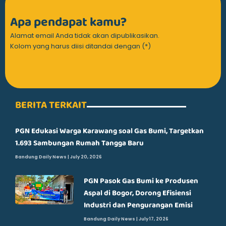
Apa pendapat kamu?
Alamat email Anda tidak akan dipublikasikan.
Kolom yang harus diisi ditandai dengan (*)
BERITA TERKAIT
PGN Edukasi Warga Karawang soal Gas Bumi, Targetkan
1.693 Sambungan Rumah Tangga Baru
Bandung Daily News
July 20, 2026
PGN Pasok Gas Bumi ke Produsen
Aspal di Bogor, Dorong Efisiensi
Industri dan Pengurangan Emisi
Bandung Daily News
July 17, 2026