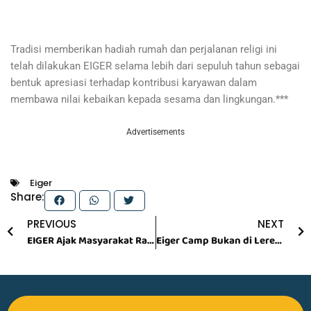
Tradisi memberikan hadiah rumah dan perjalanan religi ini
telah dilakukan EIGER selama lebih dari sepuluh tahun sebagai
bentuk apresiasi terhadap kontribusi karyawan dalam
membawa nilai kebaikan kepada sesama dan lingkungan.***
Advertisements
Eiger
Share:
Prev
N
PREVIOUS
NEXT
EIGER Ajak Masyarakat Rayakan Ramadan dengan Semangat Berbagi Lewat #PresentForThem
Eiger Camp Bukan di Lereng Tangkuban Parahu, Perizinan Sudah Lengkap