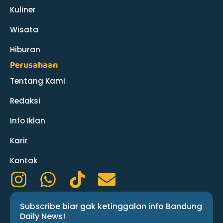
Kuliner
Wisata
Hiburan
Perusahaan
Tentang Kami
Redaksi
Info Iklan
Karir
Kontak
I
W
T
E
n
h
i
n
Subscribe biar gak ketinggalan info Bandung
s
a
k
v
Daily News!