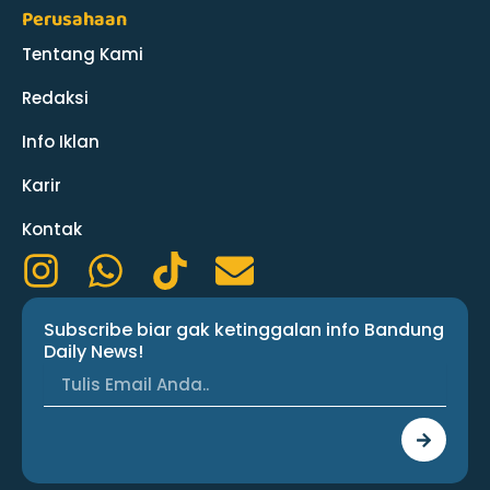
Perusahaan
Tentang Kami
Redaksi
Info Iklan
Karir
Kontak
I
W
T
E
n
h
i
n
Subscribe biar gak ketinggalan info Bandung
s
a
k
v
Daily News!
t
t
t
e
a
s
o
l
Submit
g
a
k
o