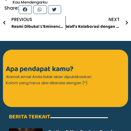
Kau Mendengarku
Share:
Prev
N
PREVIOUS
NEXT
Resmi Dibuka! L’Eminence Jadi Hotel Bintang Lima Pertama di Lembang, Liburan Makin Berkelas
Wall’s Kolaborasi dengan Kartika Sari, Hadirkan Es Krim Alpukat Brownies Edisi Terbatas
Apa pendapat kamu?
Alamat email Anda tidak akan dipublikasikan.
Kolom yang harus diisi ditandai dengan (*)
BERITA TERKAIT