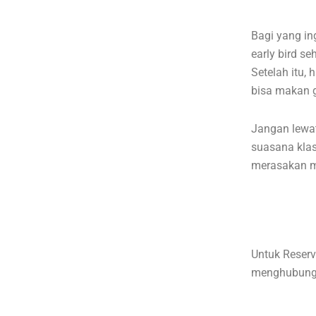
Bagi yang i
early bird s
Setelah itu,
bisa makan g
Jangan lewa
suasana klas
merasakan m
Untuk Reserv
menghubun