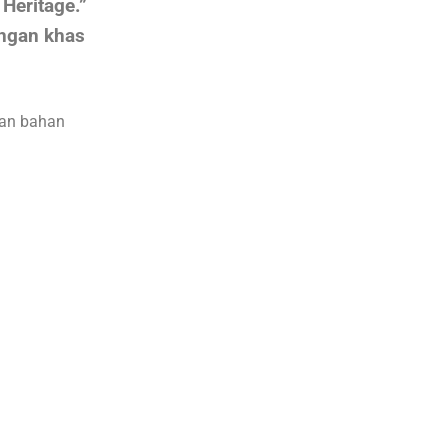
Heritage.”
angan khas
dan bahan