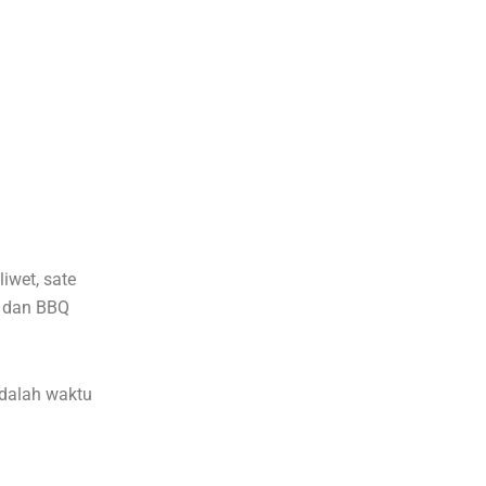
iwet, sate
l dan BBQ
dalah waktu