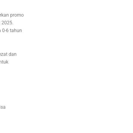
arkan promo
t 2025.
a 0-6 tahun
ezat dan
ntuk
isa