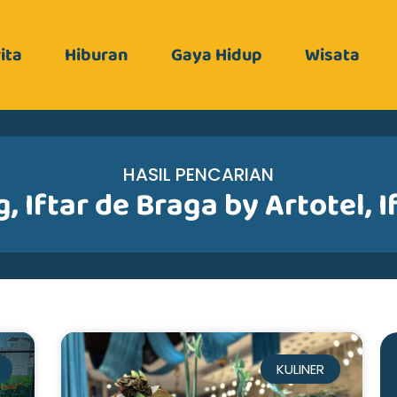
ita
Hiburan
Gaya Hidup
Wisata
HASIL PENCARIAN
g
,
Iftar de Braga by Artotel
,
I
KULINER