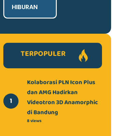
HIBURAN
TERPOPULER
Kolaborasi PLN Icon Plus
dan AMG Hadirkan
Videotron 3D Anamorphic
di Bandung
8 views