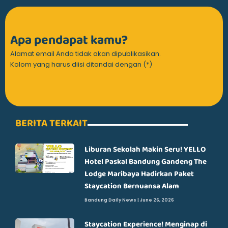
Apa pendapat kamu?
Alamat email Anda tidak akan dipublikasikan.
Kolom yang harus diisi ditandai dengan (*)
BERITA TERKAIT
Liburan Sekolah Makin Seru! YELLO
Hotel Paskal Bandung Gandeng The
Lodge Maribaya Hadirkan Paket
Staycation Bernuansa Alam
Bandung Daily News
June 26, 2026
Staycation Experience! Menginap di