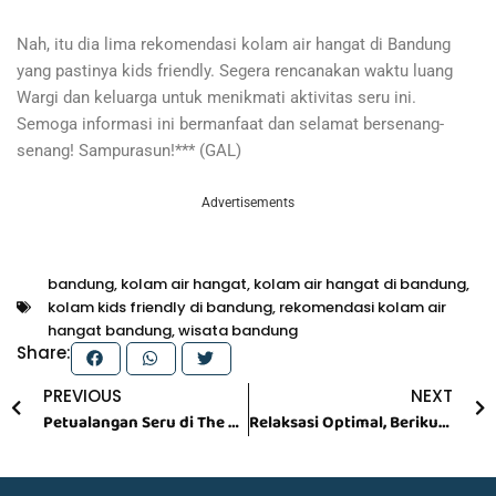
Nah, itu dia lima rekomendasi kolam air hangat di Bandung
yang pastinya kids friendly. Segera rencanakan waktu luang
Wargi dan keluarga untuk menikmati aktivitas seru ini.
Semoga informasi ini bermanfaat dan selamat bersenang-
senang! Sampurasun!*** (GAL)
Advertisements
bandung
,
kolam air hangat
,
kolam air hangat di bandung
,
kolam kids friendly di bandung
,
rekomendasi kolam air
hangat bandung
,
wisata bandung
Share:
Prev
N
PREVIOUS
NEXT
Petualangan Seru di The Nice Park Bandung, Destinasi Keluarga yang Tak Boleh Dilewatkan!
Relaksasi Optimal, Berikut 5 Rekomendasi Tempat Pijat Terbaik di Bandung