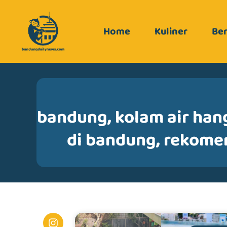
Skip
to
Home
Kuliner
Ber
content
bandung
,
kolam air han
di bandung
,
rekomen
Instagram
Envelope
Tiktok