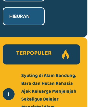
HIBURAN
TERPOPULER
Syuting di Alam Bandung,
Bara dan Hutan Rahasia
Ajak Keluarga Menjelajah
Sekaligus Belajar