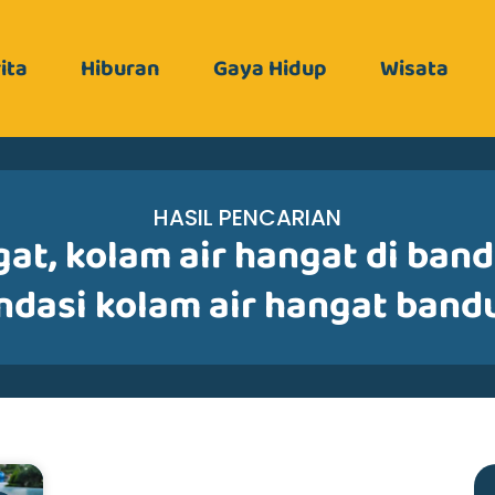
ita
Hiburan
Gaya Hidup
Wisata
HASIL PENCARIAN
gat
,
kolam air hangat di ban
dasi kolam air hangat band