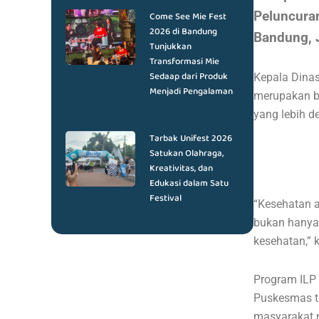
Peluncuran
Come See Mie Fest
2026 di Bandung
Bandung, 
Tunjukkan
Transformasi Mie
Sedaap dari Produk
Kepala Dina
Menjadi Pengalaman
merupakan b
yang lebih d
Tarbak Unifest 2026
Satukan Olahraga,
Kreativitas, dan
Edukasi dalam Satu
Festival
“Kesehatan 
bukan hanya 
kesehatan,” 
Program ILP 
Puskesmas ti
masyarakat m