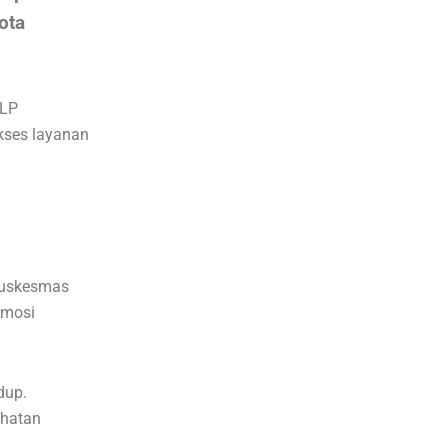
ota
ILP
kses layanan
puskesmas
omosi
dup.
ehatan