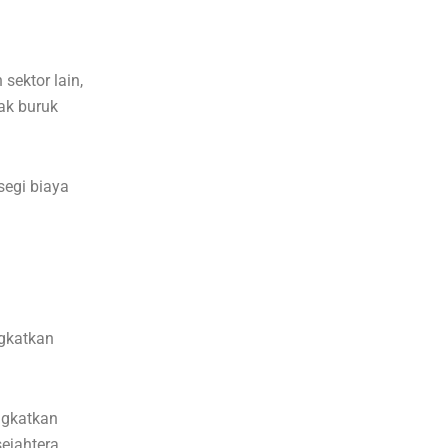
 sektor lain,
ak buruk
segi biaya
ngkatkan
ngkatkan
ejahtera.