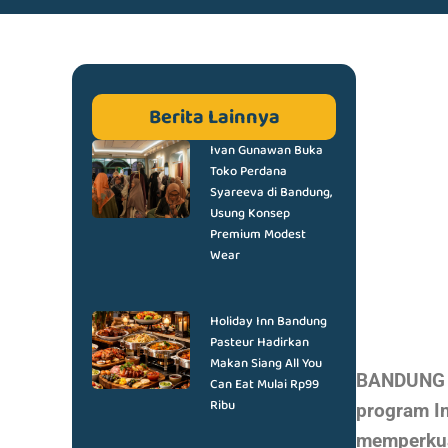
Berita Lainnya
Ivan Gunawan Buka
Toko Perdana
Syareeva di Bandung,
Usung Konsep
Premium Modest
Wear
Holiday Inn Bandung
Pasteur Hadirkan
Makan Siang All You
BANDUNG D
Can Eat Mulai Rp99
Ribu
program In
memperkua