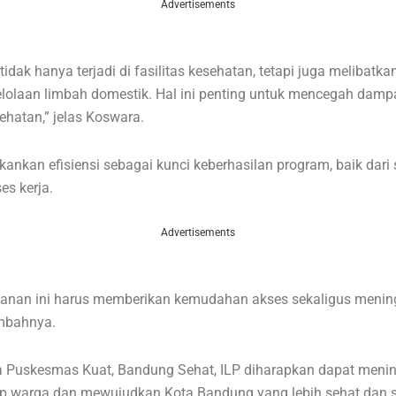
Advertisements
i tidak hanya terjadi di fasilitas kesehatan, tetapi juga melibatkan
elolaan limbah domestik. Hal ini penting untuk mencegah damp
ehatan,” jelas Koswara.
kankan efisiensi sebagai kunci keberhasilan program, baik dari 
s kerja.
Advertisements
ayanan ini harus memberikan kemudahan akses sekaligus meni
ambahnya.
 Puskesmas Kuat, Bandung Sehat, ILP diharapkan dapat meni
up warga dan mewujudkan Kota Bandung yang lebih sehat dan s