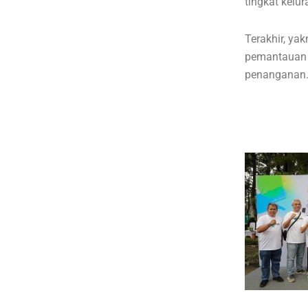
tingkat kelu
Terakhir, y
pemantauan 
penanganan