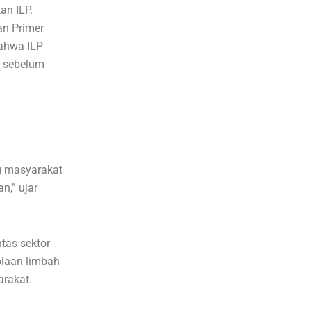
an ILP.
an Primer
bahwa ILP
n sebelum
g masyarakat
n,” ujar
tas sektor
olaan limbah
arakat.