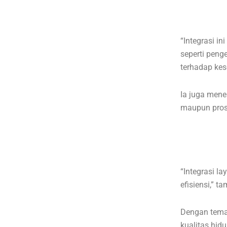
“Integrasi in
seperti peng
terhadap kes
Ia juga mene
maupun prose
“Integrasi l
efisiensi,” t
Dengan tema
kualitas hid