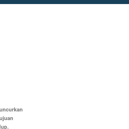
uncurkan
tujuan
dup.