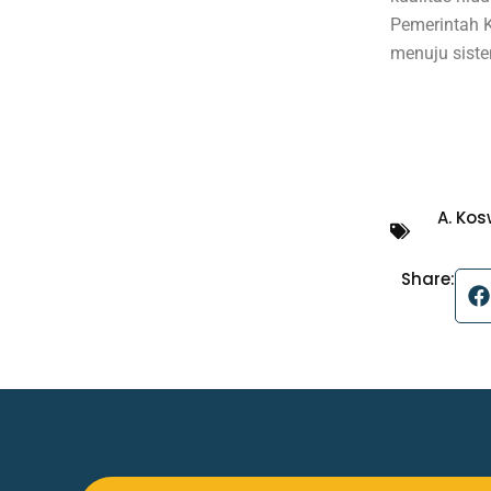
Pemerintah K
menuju siste
A. Ko
Share: