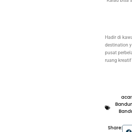
“Kalau bisa 
Hadir di kaw
destination 
pusat perbel
ruang kreatif
acar
Bandu
Band
Share: