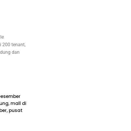
le
i 200 tenant,
andung dan
Desember
dung
,
mall di
ber
,
pusat