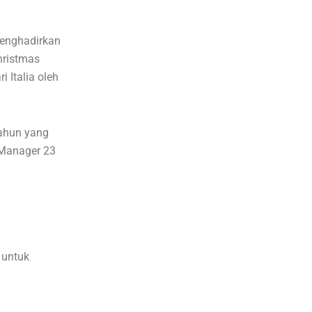
menghadirkan
hristmas
 Italia oleh
tahun yang
 Manager 23
 untuk