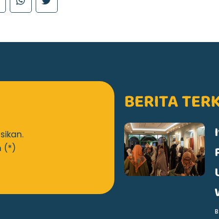
BERITA TER
sikan.
 (*)
B