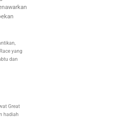
menawarkan
pekan
ntikan,
g Race yang
abtu dan
wat Great
an hadiah