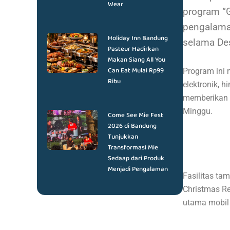
Wear
program “G
pengalaman
Holiday Inn Bandung
selama De
Pasteur Hadirkan
Makan Siang All You
Can Eat Mulai Rp99
Program ini 
Ribu
elektronik, 
memberikan 
Minggu.
Come See Mie Fest
2026 di Bandung
Tunjukkan
Transformasi Mie
Sedaap dari Produk
Menjadi Pengalaman
Fasilitas ta
Christmas Re
utama mobil l