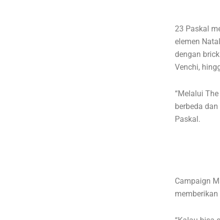
23 Paskal me
elemen Natal
dengan brick
Venchi, hing
“Melalui The
berbeda dan 
Paskal.
Campaign Ma
memberikan al