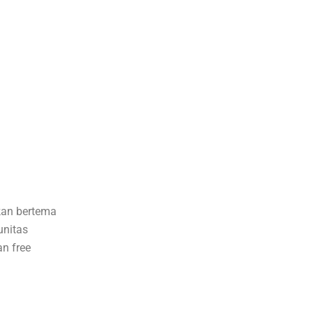
kan bertema
unitas
n free