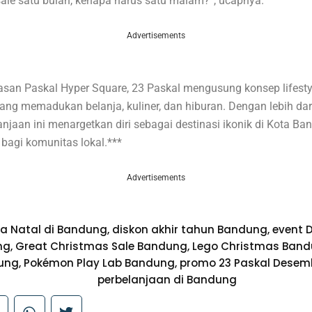
sale satu bulan, kenapa harus satu malam?”, ucapnya.
Advertisements
asan Paskal Hyper Square, 23 Paskal mengusung konsep lifesty
yang memadukan belanja, kuliner, dan hiburan. Dengan lebih dar
anjaan ini menargetkan diri sebagai destinasi ikonik di Kota B
 bagi komunitas lokal.***
Advertisements
a Natal di Bandung
,
diskon akhir tahun Bandung
,
event 
ng
,
Great Christmas Sale Bandung
,
Lego Christmas Ban
ung
,
Pokémon Play Lab Bandung
,
promo 23 Paskal Desem
perbelanjaan di Bandung