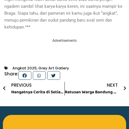
ngadem sambil lihat karya-karya keren, ini saatnya mampir ke
Braga. Siapa tahu, dari pameran ini kamu juga ikut “angkat”,
menuju pemikiran dan sudut pandang baru soal seni dan
kehidupan.***
Advertisements
Angkat 2025
,
Grey Art Gallery
Share:
Prev
N
PREVIOUS
NEXT
Hangatnya Cerita di Setiap Suapan, Menu Buntut Spesial Hadir di de Braga by ARTOTEL
Ratusan Warga Bandung Ramaikan Run for Equality 2025, Suarakan Hak Penyandang Disabilitas