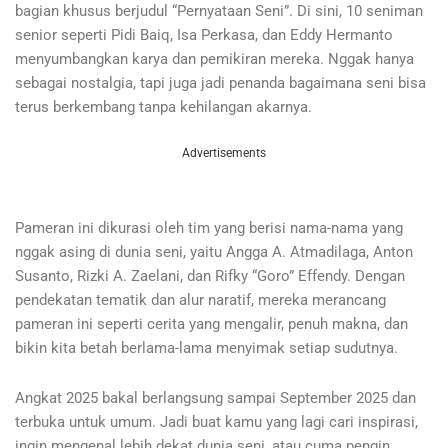
bagian khusus berjudul “Pernyataan Seni”. Di sini, 10 seniman
senior seperti Pidi Baiq, Isa Perkasa, dan Eddy Hermanto
menyumbangkan karya dan pemikiran mereka. Nggak hanya
sebagai nostalgia, tapi juga jadi penanda bagaimana seni bisa
terus berkembang tanpa kehilangan akarnya.
Advertisements
Pameran ini dikurasi oleh tim yang berisi nama-nama yang
nggak asing di dunia seni, yaitu Angga A. Atmadilaga, Anton
Susanto, Rizki A. Zaelani, dan Rifky “Goro” Effendy. Dengan
pendekatan tematik dan alur naratif, mereka merancang
pameran ini seperti cerita yang mengalir, penuh makna, dan
bikin kita betah berlama-lama menyimak setiap sudutnya.
Angkat 2025 bakal berlangsung sampai September 2025 dan
terbuka untuk umum. Jadi buat kamu yang lagi cari inspirasi,
ingin mengenal lebih dekat dunia seni, atau cuma pengin