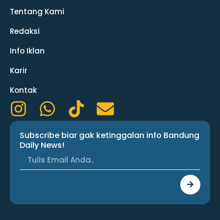
Tentang Kami
Redaksi
Info Iklan
Karir
Kontak
I
W
T
E
n
h
i
n
Subscribe biar gak ketinggalan info Bandung
s
a
k
v
Daily News!
t
t
t
e
a
s
o
l
Submit
g
a
k
o
r
p
p