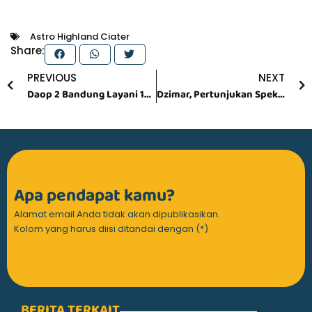
Astro Highland Ciater
Share:
Prev
N
PREVIOUS
NEXT
Daop 2 Bandung Layani 137 Ribu Penumpang di Masa Angkutan Nataru 2024/2025
Dzimar, Pertunjukan Spektakuler Akhir Tahun di Trans Studio Bandung
Apa pendapat kamu?
Alamat email Anda tidak akan dipublikasikan.
Kolom yang harus diisi ditandai dengan (*)
BERITA TERKAIT