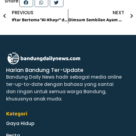
Share:
Prev
N
PREVIOUS
NEXT
Iftar Bertema “Al-Khayr” di Pullman Bandung, Sajian Lezat dan Suasana Ramadan yang Hangat
Dimsum Sembilan Ayam di Bandung Sajikan Kuliner Halal Khas Hongkong
Harian Bandung Ter-Update
Bandung Daily News hadir sebagai media online
ter-up-to-date dengan bahasa yang santai
dan ringan untuk semua warga Bandung,
khususnya anak muda.
Kategori
Gaya Hidup
Berita