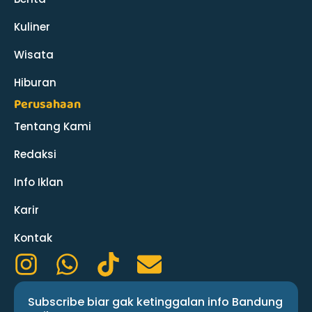
Kuliner
Wisata
Hiburan
Perusahaan
Tentang Kami
Redaksi
Info Iklan
Karir
Kontak
I
W
T
E
n
h
i
n
Subscribe biar gak ketinggalan info Bandung