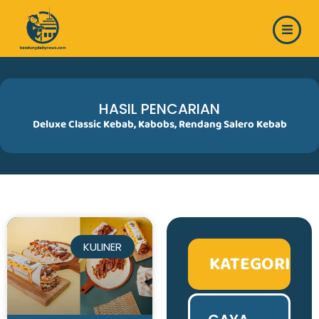
Skip
to
content
HASIL PENCARIAN
Deluxe Classic Kebab
,
Kabobs
,
Rendang Salero Kebab
KULINER
KATEGORI