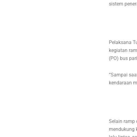
sistem pener
Pelaksana T
kegiatan ram
(PO) bus pari
“Sampai saat
kendaraan m
Selain ramp 
mendukung ke