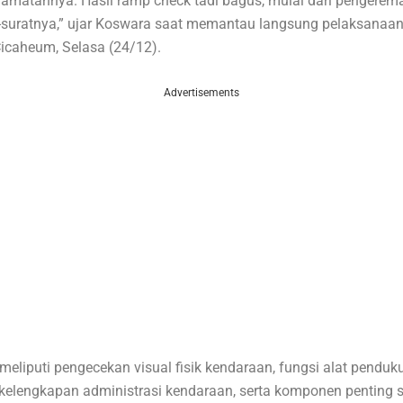
lamatannya. Hasil ramp check tadi bagus, mulai dari pengerem
-suratnya,” ujar Koswara saat memantau langsung pelaksanaa
Cicaheum, Selasa (24/12).
Advertisements
eliputi pengecekan visual fisik kendaraan, fungsi alat penduk
 kelengkapan administrasi kendaraan, serta komponen penting se