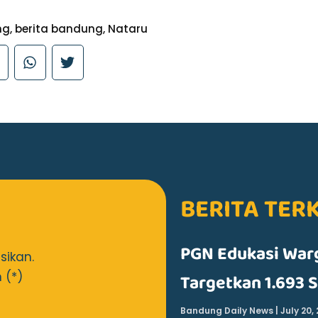
ng
,
berita bandung
,
Nataru
BERITA TER
PGN Edukasi Warg
sikan.
 (*)
Targetkan 1.693
Bandung Daily News
July 20,