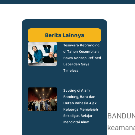
Berita Lainnya
Tesavara Rebranding
di Tahun Kesembilan,
Bawa Konsep Refined
Label dan Gaya
Timeless
Syuting di Alam
Bandung, Bara dan
Hutan Rahasia Ajak
Keluarga Menjelajah
BANDUNG
Sekaligus Belajar
Mencintai Alam
keamana