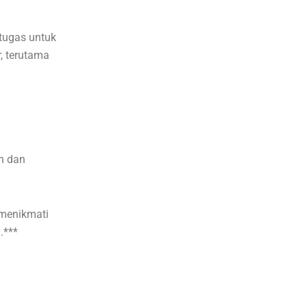
tugas untuk
r, terutama
n dan
 menikmati
.***