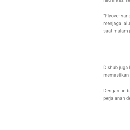
lalu lintas, 
“Flyover yan
menjaga lalu
saat malam p
Dishub juga
memastikan 
Dengan berb
perjalanan 