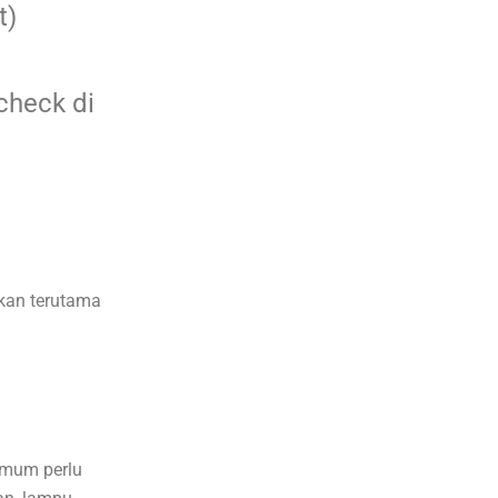
t)
check di
ukan terutama
umum perlu