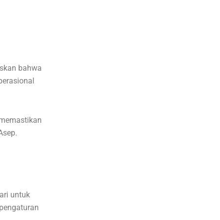
laskan bahwa
perasional
k memastikan
Asep.
ari untuk
 pengaturan