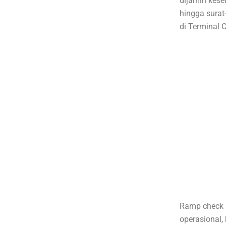
dijamin kese
hingga surat
di Terminal 
Ramp check m
operasional,