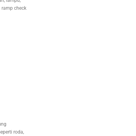
an, lampu,
n ramp check
ung
perti roda,