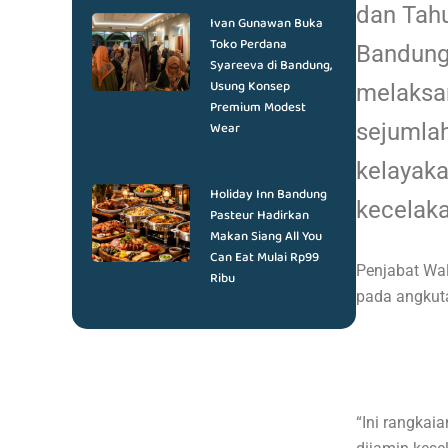
dan Tahu
Ivan Gunawan Buka
Toko Perdana
Bandung
Syareeva di Bandung,
Usung Konsep
melaksan
Premium Modest
Wear
sejumlah
kelayaka
Holiday Inn Bandung
kecelak
Pasteur Hadirkan
Makan Siang All You
Can Eat Mulai Rp99
Penjabat Wal
Ribu
pada angku
“Ini rangkai