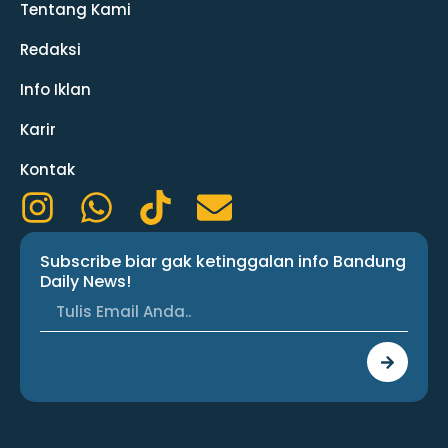
Tentang Kami
Redaksi
Info Iklan
Karir
Kontak
I
W
T
E
n
h
i
n
Subscribe biar gak ketinggalan info Bandung
s
a
k
v
Daily News!
t
t
t
e
a
s
o
l
Submit
g
a
k
o
r
p
p