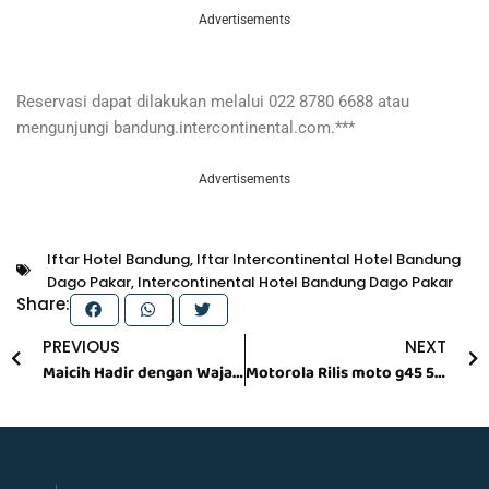
Advertisements
Reservasi dapat dilakukan melalui 022 8780 6688 atau
mengunjungi bandung.intercontinental.com.***
Advertisements
Iftar Hotel Bandung
,
Iftar Intercontinental Hotel Bandung
Dago Pakar
,
Intercontinental Hotel Bandung Dago Pakar
Share:
Prev
N
PREVIOUS
NEXT
Maicih Hadir dengan Wajah Baru, Tetap Andalkan Sensasi Pedas Rempah
Motorola Rilis moto g45 5G di Indonesia, Ponsel 5G Canggih dengan Harga Terjangkau