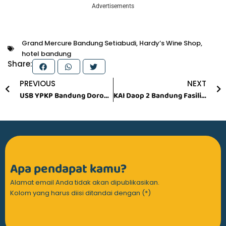
Advertisements
Grand Mercure Bandung Setiabudi
,
Hardy’s Wine Shop
,
hotel bandung
Share:
Prev
N
PREVIOUS
NEXT
USB YPKP Bandung Dorong Implementasi Ijazah Elektronik dan Tanda Tangan Digital
KAI Daop 2 Bandung Fasilitasi Perjalanan Inklusif untuk Peringatan Hari Disabilitas Internasional
Apa pendapat kamu?
Alamat email Anda tidak akan dipublikasikan.
Kolom yang harus diisi ditandai dengan (*)