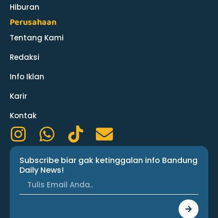
Hiburan
Perusahaan
Tentang Kami
Redaksi
Info Iklan
Karir
Kontak
I
W
T
E
n
h
i
n
Subscribe biar gak ketinggalan info Bandung
s
a
k
v
Daily News!
t
t
t
e
a
s
o
l
Submit