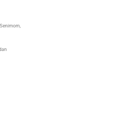
, Senimom,
 dan