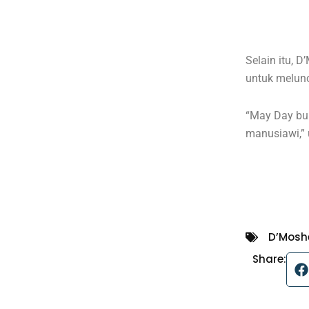
Selain itu, 
untuk melun
“May Day buk
manusiawi,” 
D’Mosh
Share: