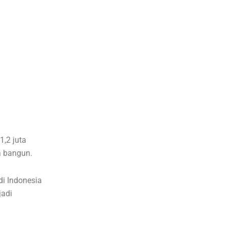
,2 juta
a bangun.
di Indonesia
jadi