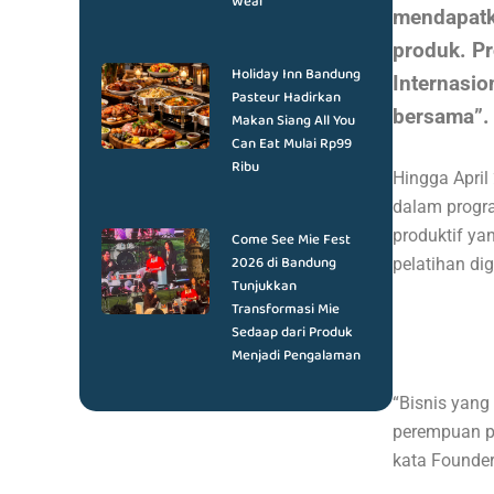
Wear
mendapatk
produk. Pr
Holiday Inn Bandung
Internasi
Pasteur Hadirkan
bersama”.
Makan Siang All You
Can Eat Mulai Rp99
Ribu
Hingga April
dalam progra
produktif ya
Come See Mie Fest
2026 di Bandung
pelatihan di
Tunjukkan
Transformasi Mie
Sedaap dari Produk
Menjadi Pengalaman
“Bisnis yang
perempuan pu
kata Founder