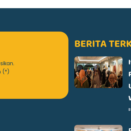
BERITA TER
sikan.
 (*)
B