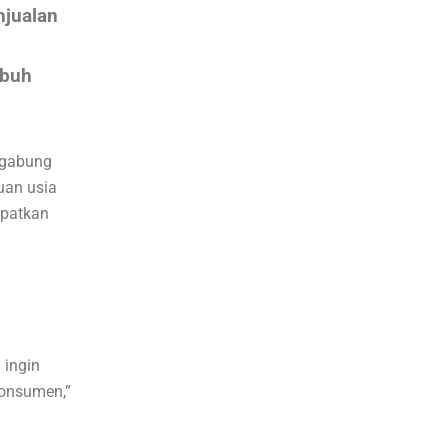
njualan
mbuh
ergabung
uan usia
apatkan
 ingin
konsumen,”