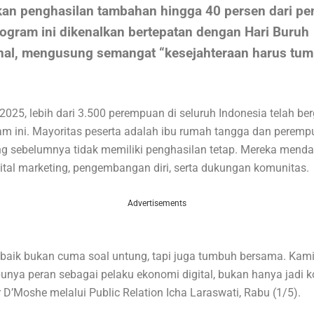
an penghasilan tambahan hingga 40 persen dari pe
ogram ini dikenalkan bertepatan dengan Hari Buruh
onal, mengusung semangat “kesejahteraan harus tu
 2025, lebih dari 3.500 perempuan di seluruh Indonesia telah b
m ini. Mayoritas peserta adalah ibu rumah tangga dan peremp
ng sebelumnya tidak memiliki penghasilan tetap. Mereka mend
gital marketing, pengembangan diri, serta dukungan komunitas.
Advertisements
 baik bukan cuma soal untung, tapi juga tumbuh bersama. Kami
nya peran sebagai pelaku ekonomi digital, bukan hanya jadi 
 D’Moshe melalui Public Relation Icha Laraswati, Rabu (1/5).