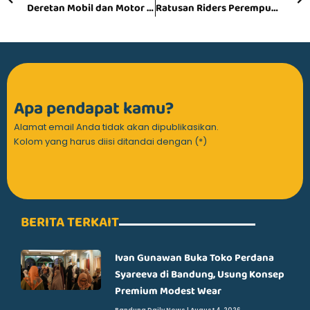
Deretan Mobil dan Motor Terbaru Bakal Ramaikan GIIAS Bandung 2025
Ratusan Riders Perempuan Ramaikan Konvoi “Ladies Flower Ride” Bareng SoKlin Pewangi di Bandung
Apa pendapat kamu?
Alamat email Anda tidak akan dipublikasikan.
Kolom yang harus diisi ditandai dengan (*)
BERITA TERKAIT
Ivan Gunawan Buka Toko Perdana
Syareeva di Bandung, Usung Konsep
Premium Modest Wear
Bandung Daily News
August 4, 2026