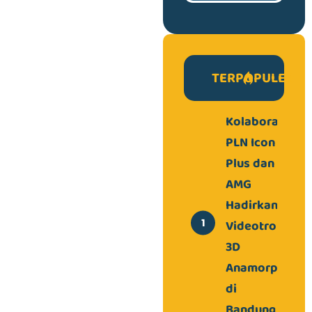
TERPOPULER
Kolaborasi
PLN Icon
Plus dan
AMG
Hadirkan
Videotron
3D
Anamorphic
di
Bandung