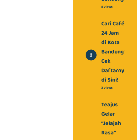
8 views
Cari Café
24 Jam
di Kota
Bandung?
Cek
Daftarnya
di Sini!
3 views
Teajus
Gelar
“Jelajah
Rasa”