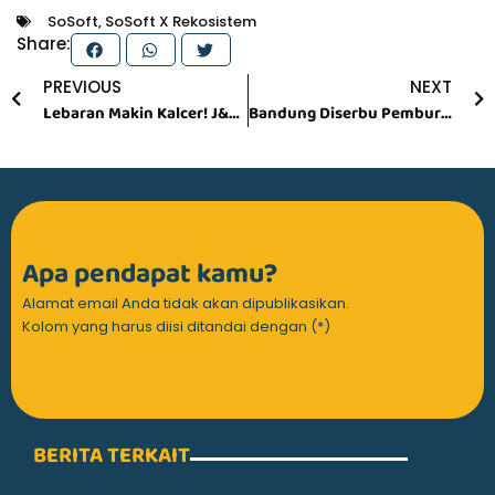
SoSoft
,
SoSoft X Rekosistem
Share:
Prev
N
PREVIOUS
NEXT
Lebaran Makin Kalcer! J&C Cookies Hadirkan Rasa Baru yang Siap Jadi Bintang di Meja Tamu
Bandung Diserbu Pemburu Hijab, Lozy Big Warehouse Sale Vol.7 Banjir Pengunjung
Apa pendapat kamu?
Alamat email Anda tidak akan dipublikasikan.
Kolom yang harus diisi ditandai dengan (*)
BERITA TERKAIT