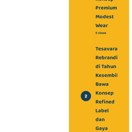
Premium
Modest
Wear
5 views
Tesavara
Rebranding
di Tahun
Kesembilan,
Bawa
Konsep
Refined
Label
dan
Gaya