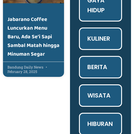
GAYA
HIDUP
Jabarano Coffee
Luncurkan Menu
Baru, Ada Se’i Sapi
KULINER
Sambal Matah hingga
Minuman Segar
BERITA
Bandung Daily News
February 28, 2025
WISATA
HIBURAN