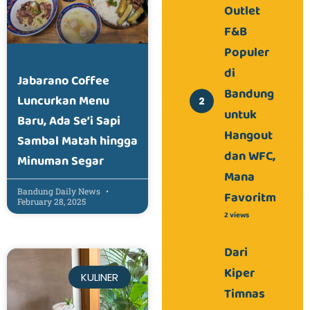
Outlet
F&B
Populer
di
Jabarano Coffee
Bandung
Luncurkan Menu
untuk
Baru, Ada Se’i Sapi
Hangout
Sambal Matah hingga
dan WFC,
Minuman Segar
Mana
Bandung Daily News
Favoritmu?
February 28, 2025
2 views
Dari
Kiper
KULINER
Timnas