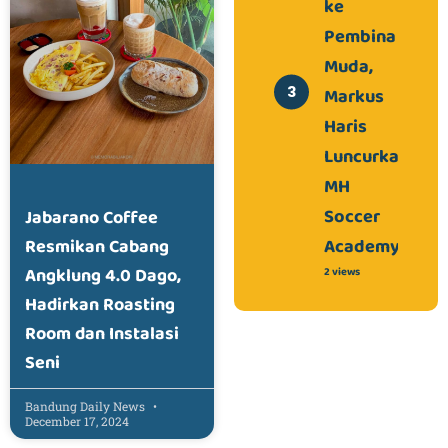
ke
Pembina
Muda,
Markus
Haris
Luncurkan
MH
Soccer
Jabarano Coffee
Academy
Resmikan Cabang
Angklung 4.0 Dago,
2 views
Hadirkan Roasting
Room dan Instalasi
Seni
Bandung Daily News
December 17, 2024