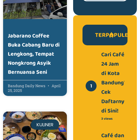
TERPOPULER
Jabarano Coffee
Buka Cabang Baru di
Lengkong, Tempat
Cari Café
Nongkrong Asyik
24 Jam
Bernuansa Seni
di Kota
Bandung?
Bandung Daily News
April
Cek
25, 2025
Daftarnya
di Sini!
3 views
KULINER
Café dan