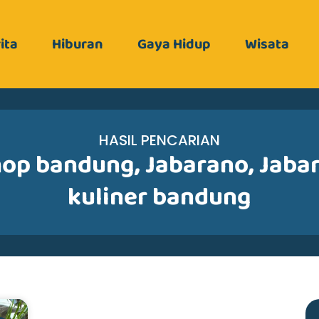
ita
Hiburan
Gaya Hidup
Wisata
HASIL PENCARIAN
hop bandung
,
Jabarano
,
Jaba
kuliner bandung