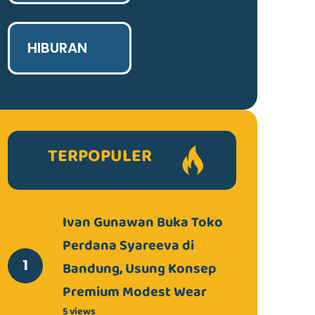
HIBURAN
TERPOPULER
Ivan Gunawan Buka Toko
Perdana Syareeva di
Bandung, Usung Konsep
Premium Modest Wear
5 views