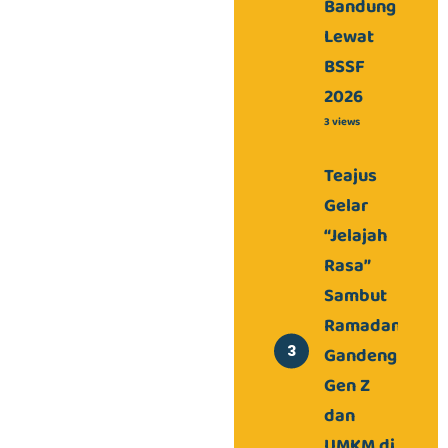
Bandung
Lewat
BSSF
2026
3 views
Teajus
Gelar
“Jelajah
Rasa”
Sambut
Ramadan,
Gandeng
Gen Z
dan
UMKM di