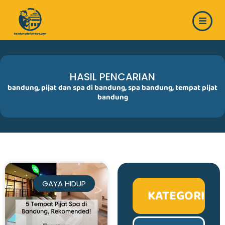
Skip
to
content
HASIL PENCARIAN
bandung
,
pijat dan spa di bandung
,
spa bandung
,
tempat pijat
bandung
GAYA HIDUP
KATEGORI