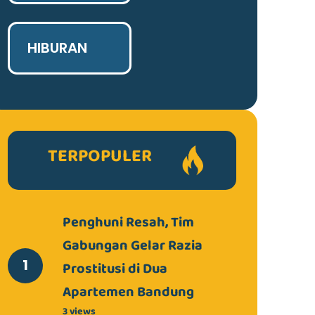
HIBURAN
TERPOPULER
Penghuni Resah, Tim
Gabungan Gelar Razia
Prostitusi di Dua
Apartemen Bandung
3 views