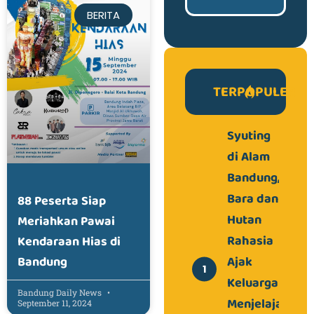
BERITA
TERPOPULER
Syuting
di Alam
Bandung,
Bara dan
88 Peserta Siap
Hutan
Meriahkan Pawai
Rahasia
Kendaraan Hias di
Ajak
Bandung
Keluarga
Bandung Daily News
Menjelajah
September 11, 2024