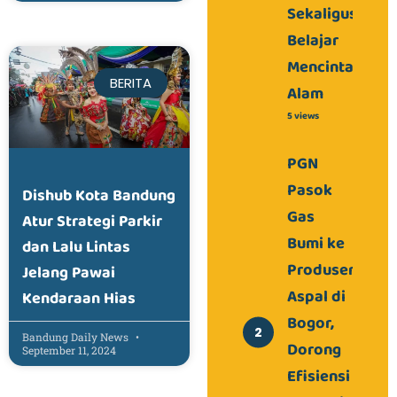
Sekaligus
Belajar
Mencintai
BERITA
Alam
5 views
PGN
Pasok
Dishub Kota Bandung
Gas
Atur Strategi Parkir
Bumi ke
dan Lalu Lintas
Produsen
Jelang Pawai
Aspal di
Kendaraan Hias
Bogor,
Bandung Daily News
Dorong
September 11, 2024
Efisiensi