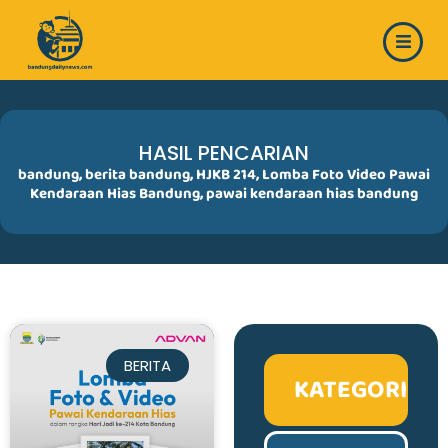
Skip
to
content
HASIL PENCARIAN
bandung
,
berita bandung
,
HJKB 214
,
Lomba Foto Video Pawai
Kendaraan Hias Bandung
,
pawai kendaraan hias bandung
BERITA
KATEGORI