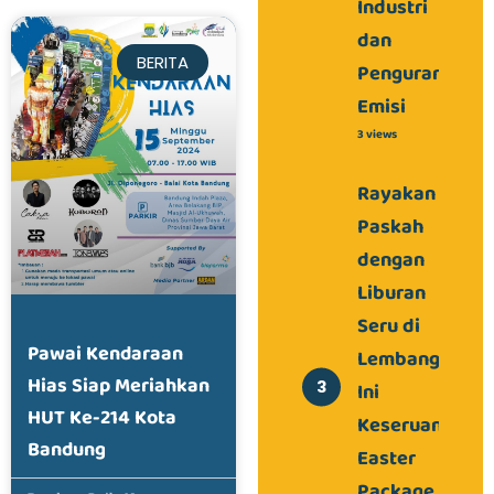
Industri
dan
BERITA
Pengurangan
Emisi
3 views
Rayakan
Paskah
dengan
Liburan
Seru di
Pawai Kendaraan
Lembang,
Hias Siap Meriahkan
Ini
HUT Ke-214 Kota
Keseruan
Bandung
Easter
Package