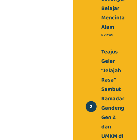
Belajar
Mencintai
Alam
6 views
Teajus
Gelar
“Jelajah
Rasa”
Sambut
Ramadan,
Gandeng
Gen Z
dan
UMKM di