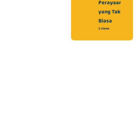
Perayaan
yang Tak
Biasa
2 views