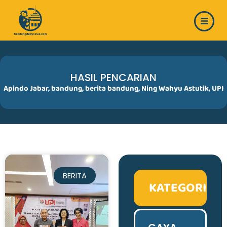
Skip
to
content
HASIL PENCARIAN
Apindo Jabar
,
bandung
,
berita bandung
,
Ning Wahyu Astutik
,
UPI
BERITA
KATEGORI