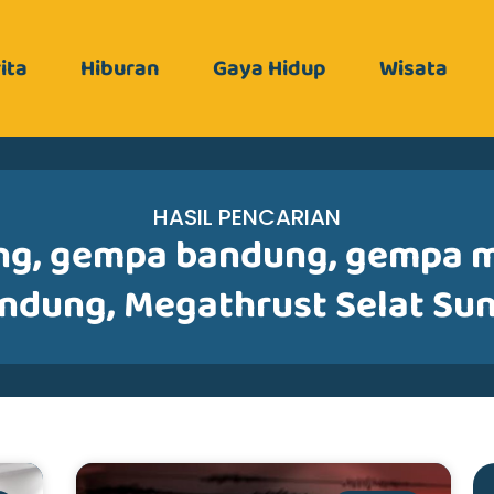
ita
Hiburan
Gaya Hidup
Wisata
HASIL PENCARIAN
ng
,
gempa bandung
,
gempa m
ndung
,
Megathrust Selat Su