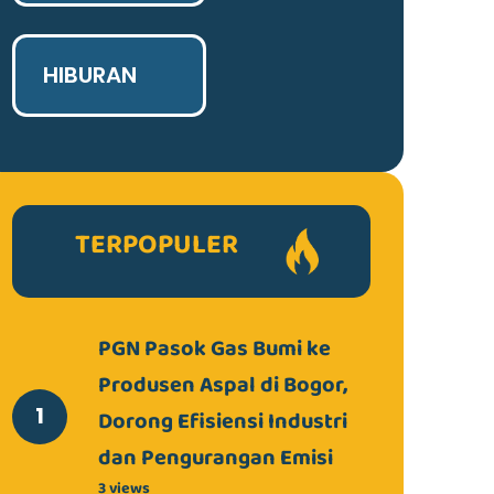
HIBURAN
TERPOPULER
PGN Pasok Gas Bumi ke
Produsen Aspal di Bogor,
Dorong Efisiensi Industri
dan Pengurangan Emisi
3 views