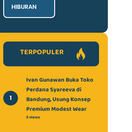
HIBURAN
TERPOPULER
Ivan Gunawan Buka Toko
Perdana Syareeva di
Bandung, Usung Konsep
Premium Modest Wear
5 views