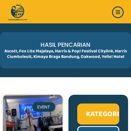
Skip
to
content
HASIL PENCARIAN
Ascott
,
Fox Lite Majalaya
,
Harris & Pop! Festival Citylink
,
Harris
Ciumbuleuit
,
Kimaya Braga Bandung
,
Oakwood
,
Yello! Hotel
EVENT
KATEGORI