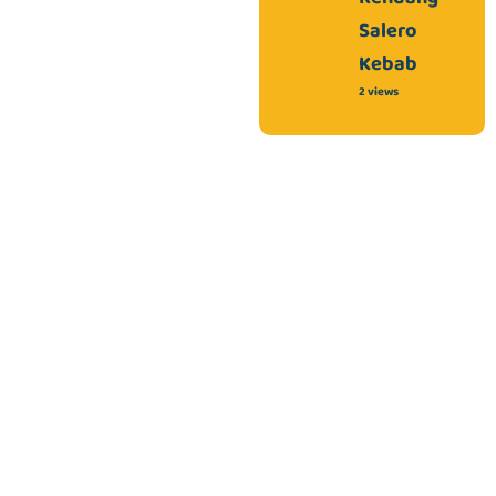
Salero
Kebab
2 views