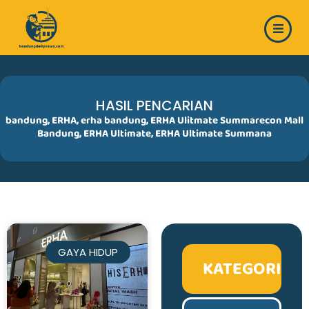
Skip
to
content
HASIL PENCARIAN
bandung
,
ERHA
,
erha bandung
,
ERHA Ulitmate Summarecon Mall
Bandung
,
ERHA Ultimate
,
ERHA Ultimate Summana
GAYA HIDUP
KATEGORI