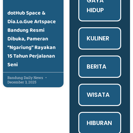
GAYA
HIDUP
dotHub Space &
Dia.Lo.Gue Artspace
Bandung Resmi
KULINER
Dibuka, Pameran
“Ngariung” Rayakan
15 Tahun Perjalanan
Seni
BERITA
Bandung Daily News
December 3, 2025
WISATA
HIBURAN