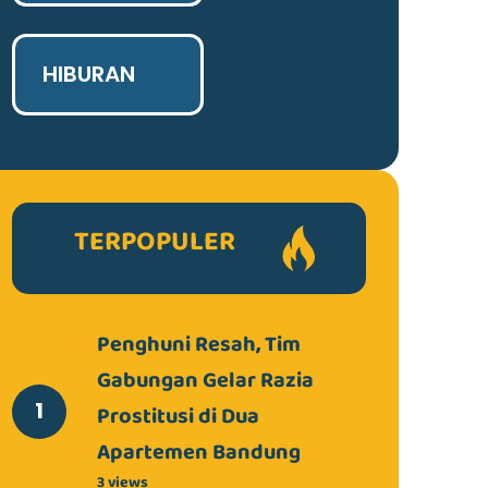
HIBURAN
TERPOPULER
Penghuni Resah, Tim
Gabungan Gelar Razia
Prostitusi di Dua
Apartemen Bandung
3 views