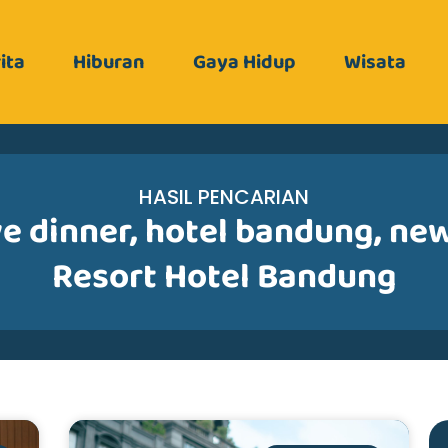
ita
Hiburan
Gaya Hidup
Wisata
HASIL PENCARIAN
e dinner
,
hotel bandung
,
new
Resort Hotel Bandung