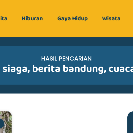
ita
Hiburan
Gaya Hidup
Wisata
HASIL PENCARIAN
 siaga
,
berita bandung
,
cuac