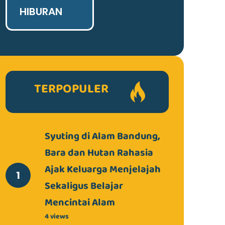
HIBURAN
TERPOPULER
Syuting di Alam Bandung,
Bara dan Hutan Rahasia
Ajak Keluarga Menjelajah
Sekaligus Belajar
Mencintai Alam
4 views