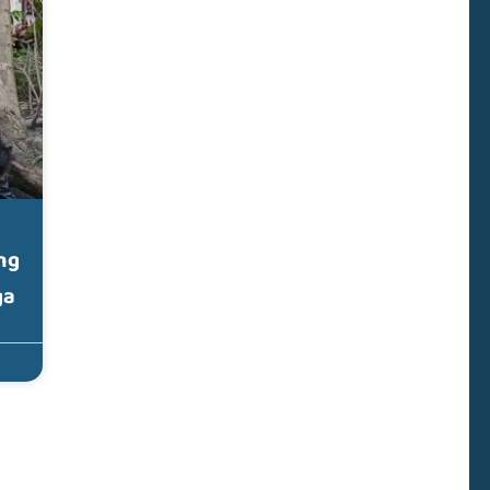
ng
ga